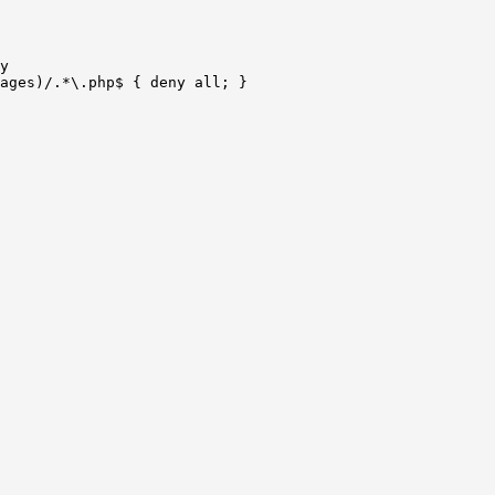
y

ages)/.*\.php$ { deny all; }
