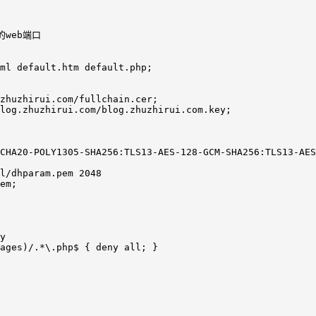
的web端口

ml default.htm default.php;

zhuzhirui.com/fullchain.cer;

log.zhuzhirui.com/blog.zhuzhirui.com.key;

CHA20-POLY1305-SHA256:TLS13-AES-128-GCM-SHA256:TLS13-AES
l/dhparam.pem 2048

em;

y

ages)/.*\.php$ { deny all; }
