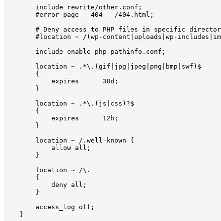
        include rewrite/other.conf;

        #error_page   404   /404.html;

        # Deny access to PHP files in specific director
        #location ~ /(wp-content|uploads|wp-includes|im
        include enable-php-pathinfo.conf;

        location ~ .*\.(gif|jpg|jpeg|png|bmp|swf)$

        {

            expires      30d;

        }

        location ~ .*\.(js|css)?$

        {

            expires      12h;

        }

        location ~ /.well-known {

            allow all;

        }

        location ~ /\.

        {

            deny all;

        }

        access_log off;

    }
