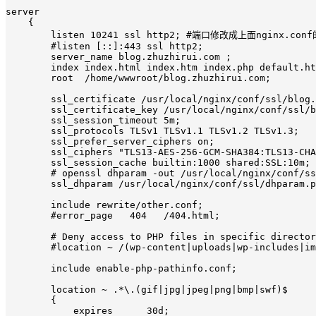
server

    {

        listen 10241 ssl http2; #端口修改成上面nginx.conf
        #listen [::]:443 ssl http2;

        server_name blog.zhuzhirui.com ;

        index index.html index.htm index.php default.ht
        root  /home/wwwroot/blog.zhuzhirui.com;

        ssl_certificate /usr/local/nginx/conf/ssl/blog.
        ssl_certificate_key /usr/local/nginx/conf/ssl/b
        ssl_session_timeout 5m;

        ssl_protocols TLSv1 TLSv1.1 TLSv1.2 TLSv1.3;

        ssl_prefer_server_ciphers on;

        ssl_ciphers "TLS13-AES-256-GCM-SHA384:TLS13-CHA
        ssl_session_cache builtin:1000 shared:SSL:10m;

        # openssl dhparam -out /usr/local/nginx/conf/ss
        ssl_dhparam /usr/local/nginx/conf/ssl/dhparam.p
        include rewrite/other.conf;

        #error_page   404   /404.html;

        # Deny access to PHP files in specific director
        #location ~ /(wp-content|uploads|wp-includes|im
        include enable-php-pathinfo.conf;

        location ~ .*\.(gif|jpg|jpeg|png|bmp|swf)$

        {

            expires      30d;
