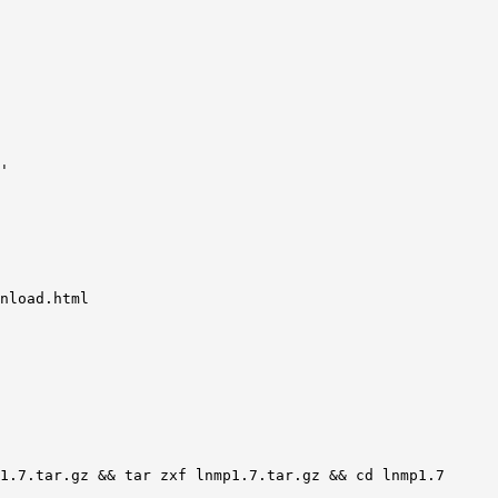
nload.html

1.7.tar.gz && tar zxf lnmp1.7.tar.gz && cd lnmp1.7
