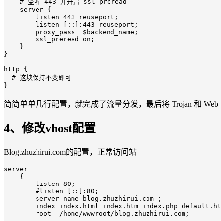
    # 监听 443 并开启 ssl_preread

    server {

        listen 443 reuseport;

        listen [::]:443 reuseport;

        proxy_pass  $backend_name;

        ssl_preread on;

    }

}

http {

  # 这块保持不变即可

}
简简单单几行配置，就完成了流量分发，最后将 Trojan 和 
4、修改vhost配置
Blog.zhuzhirui.com的配置，正常访问站
server

    {

        listen 80;

        #listen [::]:80;

        server_name blog.zhuzhirui.com ;

        index index.html index.htm index.php default.ht
        root  /home/wwwroot/blog.zhuzhirui.com;
