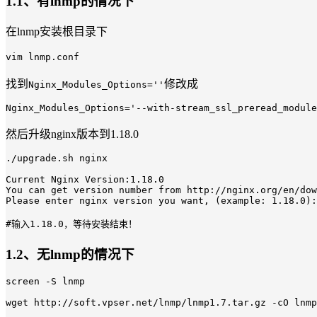
1.1、有lnmp的情况下
在lnmp安装根目录下
vim lnmp.conf
找到
修改成
Nginx_Modules_Options=''
然后升级nginx版本到1.18.0
./upgrade.sh nginx

Current Nginx Version:1.18.0

You can get version number from http://nginx.org/en/dow
Please enter nginx version you want, (example: 1.18.0):

#输入1.18.0，等待安装结束！
1.2、无lnmp的情况下
screen -S lnmp

wget http://soft.vpser.net/lnmp/lnmp1.7.tar.gz -cO lnmp