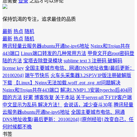
您需要
登录
之后才可以评论
保持饥渴的专注，追求最佳的品质
最新
热点
随机
最新
热点
随机
腾讯轻量云服务器ubuntu开通he-ipv6地址
Nginx和Trojan共存
443端口
Linux端口转发的几种常用方法
甲骨文开启root密码登
陆的方法
宝塔去除登录模块
sublime text 3 注册码 破解码
license key
全国主要城市电信、网通DNS地址收集[最后更新：
20100204]
端午节快乐
火车头采集器3.2SP5VIP版注册破解版
下载
【Linux】Nginx无法加载.woff .eot .svg .ttf问题解决
Nginx和Trojan共存443端口
解决LNMP1.3安装typecho后404问
题的方法
好累
博客恢复
关于本站
关于server-u8下FTP客户端
中文显示为乱码 解决方法！
会说话，减少奋斗30年
腾讯轻量
云服务器ubuntu开通he-ipv6地址
全国主要城市电信、网通
DNS地址收集[最后更新：20100204]
[原创经验] 改变自己，任
何时候都不晚
书签